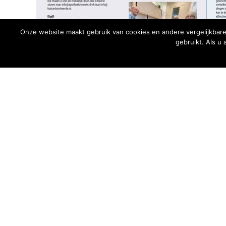
Onze website maakt gebruik van cookies en andere vergelijkbare
gebruikt. Als u
← Betere diagnose met een echo