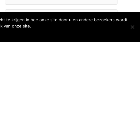
E-
ht te krijgen in hoe onze site door u en andere bezoekers wordt
mailadres
k van onze site.
Inschrijven
Volg ons
 →