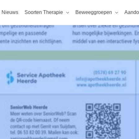
Nieuws
Soorten Therapie
Beweeggroepen
Aando