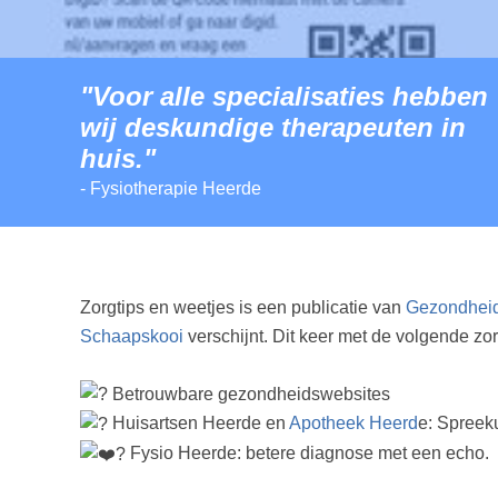
"Voor alle specialisaties hebben
wij deskundige therapeuten in
huis."
- Fysiotherapie Heerde
Zorgtips en weetjes is een publicatie van
Gezondhei
Schaapskooi
verschijnt. Dit keer met de volgende zor
Betrouwbare gezondheidswebsites
Huisartsen Heerde en
Apotheek Heerd
e: Spreek
Fysio Heerde: betere diagnose met een echo.