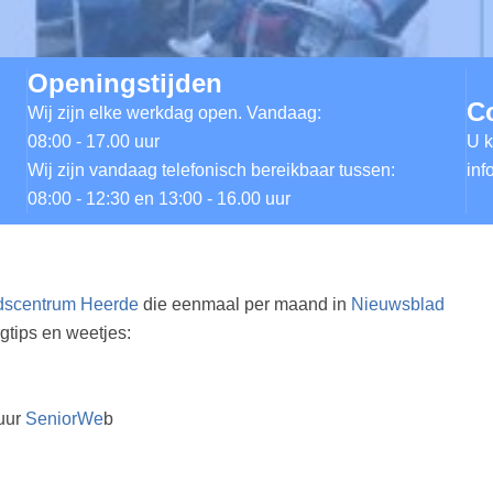
Openingstijden
C
Wij zijn elke werkdag open. Vandaag:
08:00 - 17.00 uur
U k
Wij zijn vandaag telefonisch bereikbaar tussen:
inf
08:00 - 12:30 en 13:00 - 16.00 uur
dscentrum Heerde
die eenmaal per maand in
Nieuwsblad
gtips en weetjes:
uur
SeniorWe
b