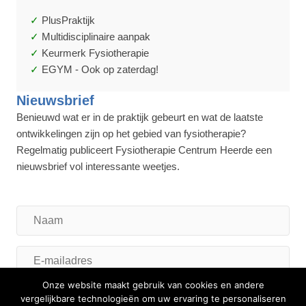
PlusPraktijk
Multidisciplinaire aanpak
Keurmerk Fysiotherapie
EGYM - Ook op zaterdag!
Nieuwsbrief
Benieuwd wat er in de praktijk gebeurt en wat de laatste
ontwikkelingen zijn op het gebied van fysiotherapie?
Regelmatig publiceert Fysiotherapie Centrum Heerde een
nieuwsbrief vol interessante weetjes.
Naam
E-
mailadres
Onze website maakt gebruik van cookies en andere
vergelijkbare technologieën om uw ervaring te personaliseren
Inschrijven