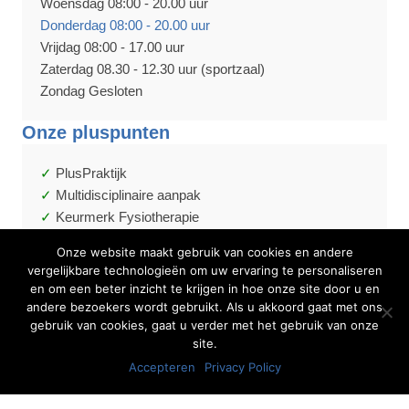
Woensdag 08:00 - 20.00 uur
Donderdag 08:00 - 20.00 uur
Vrijdag 08:00 - 17.00 uur
Zaterdag 08.30 - 12.30 uur (sportzaal)
Zondag Gesloten
Onze pluspunten
PlusPraktijk
Multidisciplinaire aanpak
Keurmerk Fysiotherapie
EGYM - Ook op zaterdag!
Onze website maakt gebruik van cookies en andere
vergelijkbare technologieën om uw ervaring te personaliseren
Nieuwsbrief
en om een beter inzicht te krijgen in hoe onze site door u en
Benieuwd wat er in de praktijk gebeurt en wat de laatste
andere bezoekers wordt gebruikt. Als u akkoord gaat met ons
ontwikkelingen zijn op het gebied van fysiotherapie?
gebruik van cookies, gaat u verder met het gebruik van onze
site.
Regelmatig publiceert Fysiotherapie Centrum Heerde een
Accepteren
Privacy Policy
nieuwsbrief vol interessante weetjes.