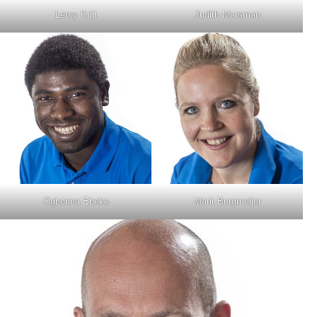
Leroy Krijt
Judith Marsman
Ogbonna Ebeke
Marit Burgmeijer