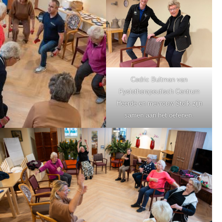
Cedric Bultman van
Fysiotherapeutisch Centrum
Heerde en mevrouw Stolk zijn
samen aan het oefenen.