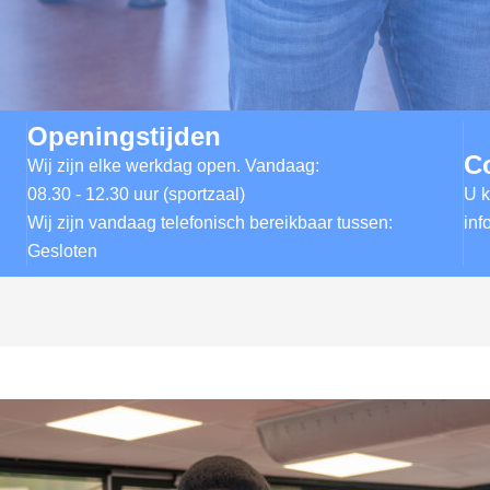
Openingstijden
C
Wij zijn elke werkdag open. Vandaag:
08.30 - 12.30 uur (sportzaal)
U k
Wij zijn vandaag telefonisch bereikbaar tussen:
inf
Gesloten