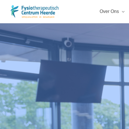
Ga
naar
Over Ons
de
inhoud