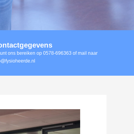
ontactgegevens
unt ons bereiken op
0578-696363
of mail naar
o@fysioheerde.nl