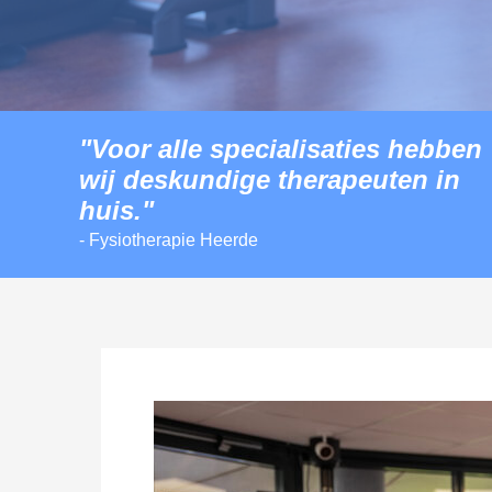
"Voor alle specialisaties hebben
wij deskundige therapeuten in
huis."
- Fysiotherapie Heerde