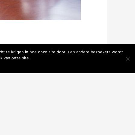
ht te krijgen in hoe onze site door u en andere bezoekers wordt
k van onze site.
ave
ri 2018 ben ik werkzaam in het
erder te ontwikkelen heb ik na mijn
 (orofaciaal) fysiotherapie via de master
peut, zie ik cliënten met verschillende