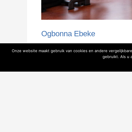
Ogbonna Ebeke
Onze website maakt gebruik van cookies en andere vergelijkbare
Fysiotherapeut / Kaakfysiotherapeut (orofac
gebruikt. Als u
BIG-nummer: 69923169304
Email:
ogbonna@fysioheerde.nl
Werkzaam op: woensdag en vrijdag
Specialisaties: Kaakfysiotherapie / Dry nee
In 2017 ben ik afgestudeerd als algemeen 
Fysiotherapeutisch Centrum Heerde. Hiervoo
opleiding fysiotherapie de cursus dry needl
manuele therapie aan de Hogeschool Saxion.