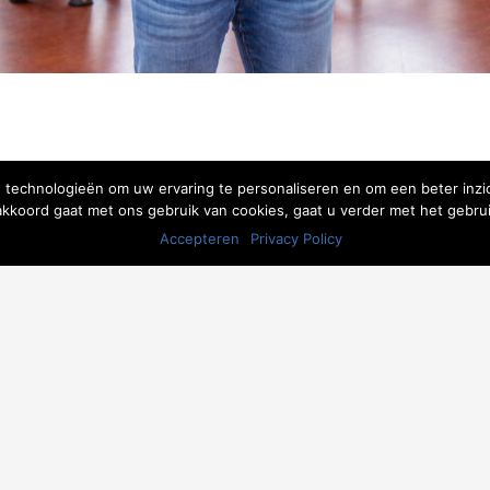
 technologieën om uw ervaring te personaliseren en om een beter inzic
iaal) / Manueel therapeut
 akkoord gaat met ons gebruik van cookies, gaat u verder met het gebrui
Accepteren
Privacy Policy
dling / ZorgTopics / Manuele therapie /Medical taping / Shockw
fysiotherapeut aan de Hanzehogeschool Groningen. Sinds janua
r heb ik o.a. in het Deventer ziekenhuis gewerkt.
Om mijzelf v
ing gevolgd. In 2019 heb ik me verder gespecialiseerd in de kaak
 Als algemeen therapeut, kaak fysiotherapeut en manueel thera