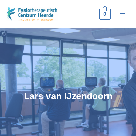
Ga
naar
Hoof
0
de
inhoud
Lars van IJzendoorn