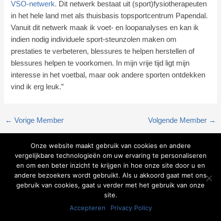
VSO-netwerk.
Dit netwerk bestaat uit (sport)fysiotherapeuten
in het hele land met als thuisbasis topsportcentrum Papendal.
Vanuit dit netwerk maak ik voet- en loopanalyses en kan ik
indien nodig individuele sport-steunzolen
maken om
prestaties te verbeteren, blessures te helpen herstellen of
blessures helpen te voorkomen. In mijn vrije tijd ligt mijn
interesse in het voetbal, maar ook andere sporten ontdekken
vind ik erg leuk.”
←
Vorige Member
Volgende Member
→
Onze website maakt gebruik van cookies en andere
"Voor alle specialisaties hebben wij
vergelijkbare technologieën om uw ervaring te personaliseren
deskundige therapeuten in huis."
en om een beter inzicht te krijgen in hoe onze site door u en
- Fysiotherapie Heerde
andere bezoekers wordt gebruikt. Als u akkoord gaat met ons
Openingstijden
gebruik van cookies, gaat u verder met het gebruik van onze
site.
Wij zijn elke werkdag open. Vandaag:
Accepteren
Privacy Policy
08:00 - 20.00 uur