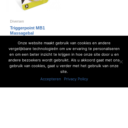
Diversen
Triggerpoint MB1
Massagebal
€
15,90
Onze website maakt gebruik van cookies en andere
vergelijkbare technologieën om uw ervaring te personaliseren
Bestellen
en om een beter inzicht te krijgen in hoe onze site door u en
andere bezoekers wordt gebruikt. Als u akkoord gaat met ons
gebruik van cookies, gaat u verder met het gebruik van onze
site.
Accepteren
Privacy Policy
"Voor alle specialisaties hebben wij
deskundige therapeuten in huis."
- Fysiotherapie Heerde
Openingstijden
Wij zijn elke werkdag open. Vandaag: