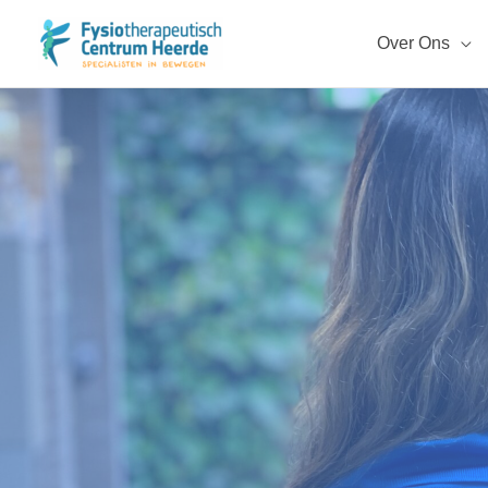
Ga
naar
Over Ons
de
inhoud