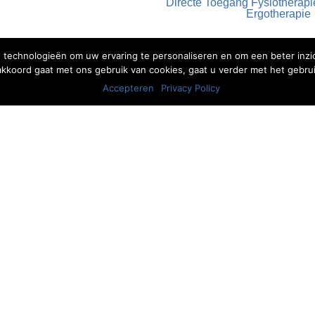
Directe Toegang Fysiotherapie
Ergotherapie
 technologieën om uw ervaring te personaliseren en om een beter inzic
 akkoord gaat met ons gebruik van cookies, gaat u verder met het gebrui
Accepteren
Privacy Policy