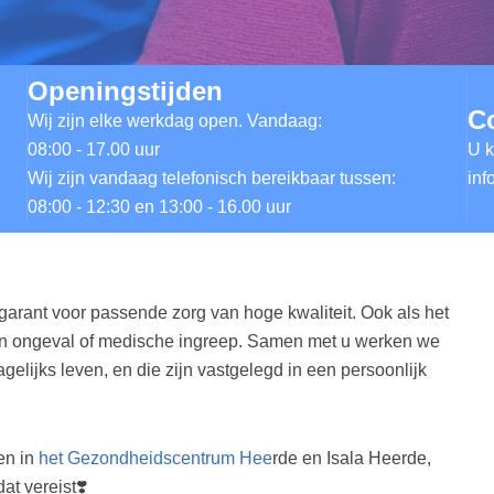
Openingstijden
C
Wij zijn elke werkdag open. Vandaag:
08:00 - 17.00 uur
U k
Wij zijn vandaag telefonisch bereikbaar tussen:
inf
08:00 - 12:30 en 13:00 - 16.00 uur
 garant voor passende zorg van hoge kwaliteit. Ook als het
 een ongeval of medische ingreep. Samen met u werken we
elijks leven, en die zijn vastgelegd in een persoonlijk
en in
het Gezondheidscentrum Hee
rde en Isala Heerde,
at vereist❣️