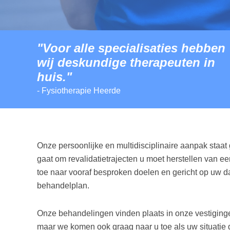
"Voor alle specialisaties hebben
wij deskundige therapeuten in
huis."
- Fysiotherapie Heerde
Onze persoonlijke en multidisciplinaire aanpak staat
gaat om revalidatietrajecten u moet herstellen van
toe naar vooraf besproken doelen en gericht op uw dag
behandelplan.
Onze behandelingen vinden plaats in onze vestiging
maar we komen ook graag naar u toe als uw situatie d