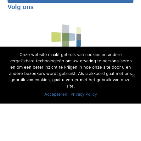
Volg ons
Onze website maakt gebruik van cookies en andere
vergelijkbare technologieën om uw ervaring te personaliseren
en om een beter inzicht te krijgen in hoe onze site door u en
andere bezoekers wordt gebruikt. Als u akkoord gaat met ons
gebruik van cookies, gaat u verder met het gebruik van onze
site.
Accepteren
Privacy Policy
"Voor alle specialisaties hebben wij
deskundige therapeuten in huis."
- Fysiotherapie Heerde