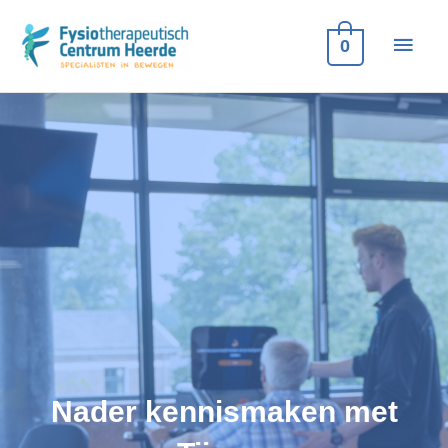
Ga
naar
Hoof
0
de
inhoud
Nader kennismaken met