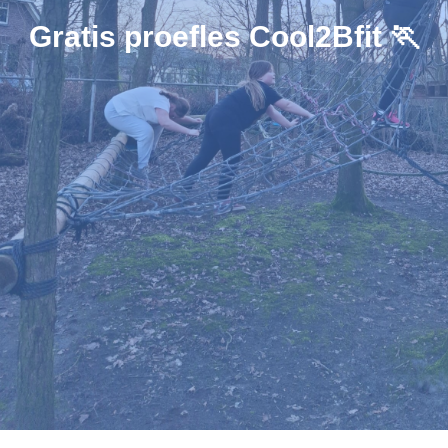
Gratis proefles Cool2Bfit 🏃