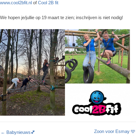
www.cool2bfit.nl
of
Cool 2B fit
We hopen je/jullie op 19 maart te zien; inschrijven is niet nodig!
Zoon voor Esmay 🩵
← Babynieuws💕
→