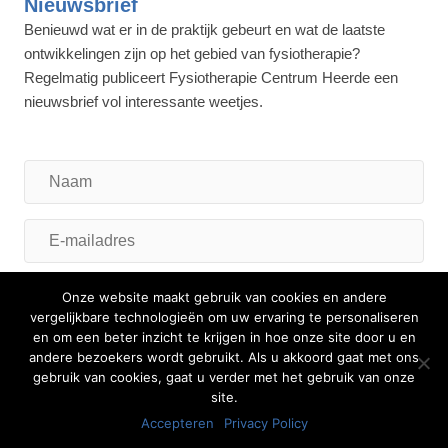
Nieuwsbrief
Benieuwd wat er in de praktijk gebeurt en wat de laatste
ontwikkelingen zijn op het gebied van fysiotherapie?
Regelmatig publiceert Fysiotherapie Centrum Heerde een
nieuwsbrief vol interessante weetjes.
Naam
E-
mailadres
Onze website maakt gebruik van cookies en andere
Inschrijven
vergelijkbare technologieën om uw ervaring te personaliseren
Volg ons
en om een beter inzicht te krijgen in hoe onze site door u en
andere bezoekers wordt gebruikt. Als u akkoord gaat met ons
gebruik van cookies, gaat u verder met het gebruik van onze
site.
Accepteren
Privacy Policy