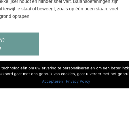
kkelijker houdt en minder snel valt. Balansoefeningen zijn
 terwijl je staat of beweegt, zoals op één been staan, voet
 grond oprapen.
 technologieën om uw ervaring te personaliseren en om een beter inzic
 akkoord gaat met ons gebruik van cookies, gaat u verder met het gebrui
Accepteren
Privacy Policy