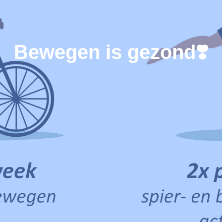
Bewegen is gezond❣️