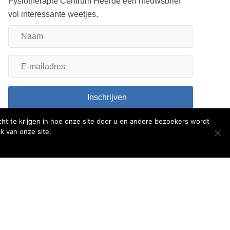
Fysiotherapie Centrum Heerde een nieuwsbrief
vol interessante weetjes.
Naam
E-
mailadres
Inschrijven
Volg ons
ht te krijgen in hoe onze site door u en andere bezoekers wordt
k van onze site.