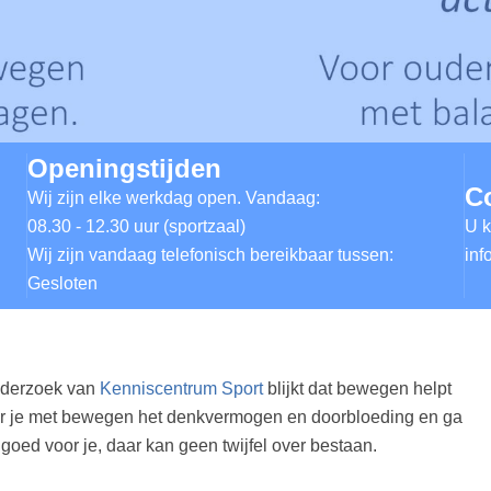
Openingstijden
C
Wij zijn elke werkdag open. Vandaag:
08.30 - 12.30 uur (sportzaal)
U k
Wij zijn vandaag telefonisch bereikbaar tussen:
inf
Gesloten
onderzoek van
Kenniscentrum Sport
blijkt dat bewegen helpt
eter je met bewegen het denkvermogen en doorbloeding en ga
 goed voor je, daar kan geen twijfel over bestaan.