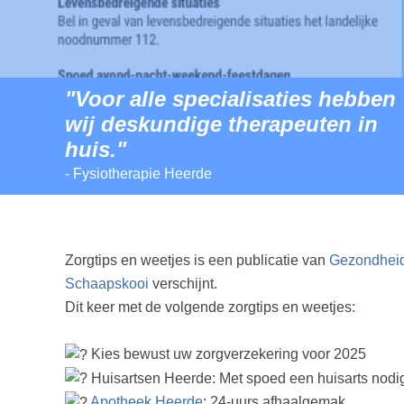
"Voor alle specialisaties hebben
wij deskundige therapeuten in
huis."
- Fysiotherapie Heerde
Zorgtips en weetjes is een publicatie van
Gezondhei
Schaapskooi
verschijnt.
Dit keer met de volgende zorgtips en weetjes:
Kies bewust uw zorgverzekering voor 2025
Huisartsen Heerde: Met spoed een huisarts nodig
Apotheek Heerde
: 24-uurs afhaalgemak