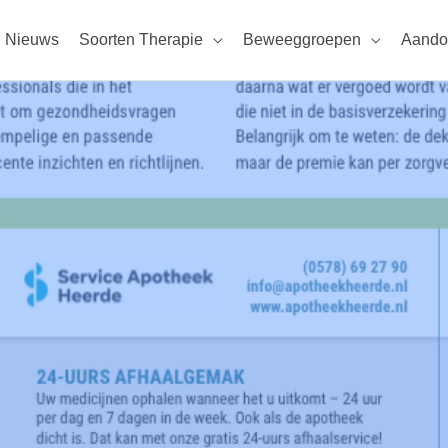
Nieuws
Soorten Therapie
Beweeggroepen
Aando