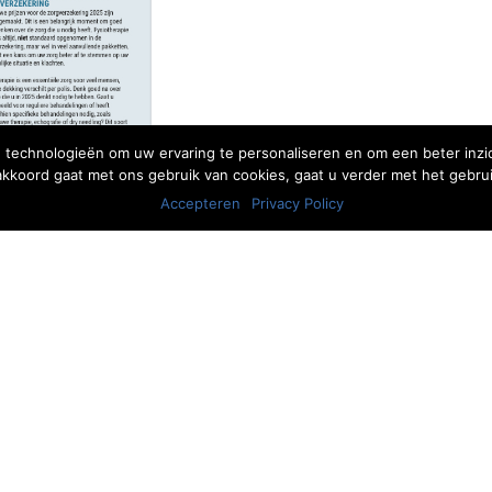
 technologieën om uw ervaring te personaliseren en om een beter inzic
 akkoord gaat met ons gebruik van cookies, gaat u verder met het gebrui
Accepteren
Privacy Policy