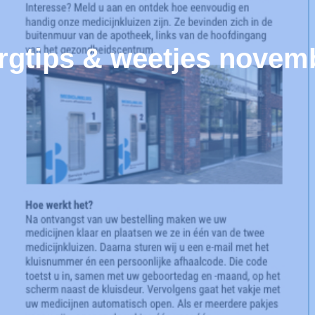
rgtips & weetjes novem