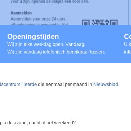
Openingstijden
C
Wij zijn elke werkdag open. Vandaag:
U k
Wij zijn vandaag telefonisch bereikbaar tussen:
inf
dscentrum Heerde
die eenmaal per maand in
Nieuwsblad
 in de avond, nacht of het weekend?