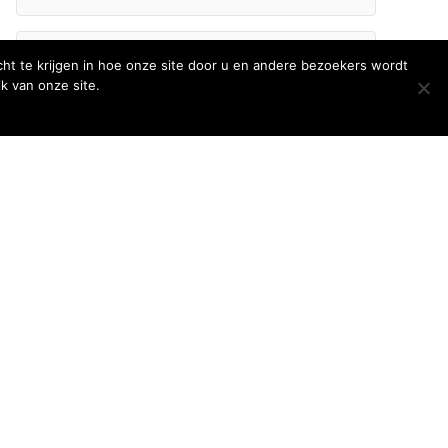
E-
ht te krijgen in hoe onze site door u en andere bezoekers wordt
mailadres
k van onze site.
Inschrijven
Volg ons
 →