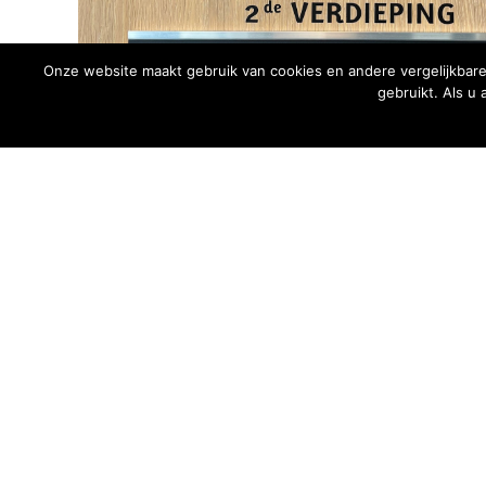
Onze website maakt gebruik van cookies en andere vergelijkbare
gebruikt. Als u
← Presentatie: “Iedereen heeft omega 3 nodig”