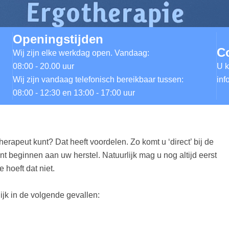
Openingstijden
C
Wij zijn elke werkdag open. Vandaag:
08:00 - 20.00 uur
U k
Wij zijn vandaag telefonisch bereikbaar tussen:
inf
08:00 - 12:30 en 13:00 - 17:00 uur
herapeut kunt? Dat heeft voordelen. Zo komt u ‘direct’ bij de
t beginnen aan uw herstel. Natuurlijk mag u nog altijd eerst
 hoeft dat niet.
ijk in de volgende gevallen: