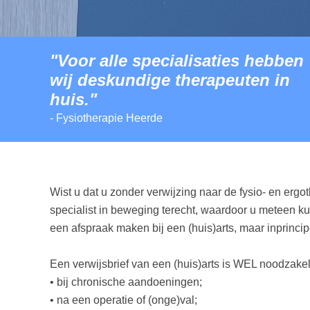
"Voor alle specialisaties hebben
wij deskundige therapeuten in
huis."
- Fysiotherapie Heerde
Wist u dat u zonder verwijzing naar de fysio- en ergot
specialist in beweging terecht, waardoor u meteen kun
een afspraak maken bij een (huis)arts, maar inprincipe
Een verwijsbrief van een (huis)arts is WEL noodzakel
• bij chronische aandoeningen;
• na een operatie of (onge)val;