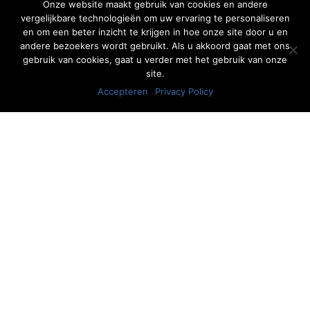
Onze website maakt gebruik van cookies en andere
vergelijkbare technologieën om uw ervaring te personaliseren
en om een beter inzicht te krijgen in hoe onze site door u en
andere bezoekers wordt gebruikt. Als u akkoord gaat met ons
gebruik van cookies, gaat u verder met het gebruik van onze
site.
Accepteren
Privacy Policy
"Voor alle specialisaties hebben wij
deskundige therapeuten in huis."
- Fysiotherapie Heerde
Openingstijden
Wij zijn elke werkdag open. Vandaag:
08:00 - 17.00 uur
Wij zijn vandaag telefonisch bereikbaar tussen: