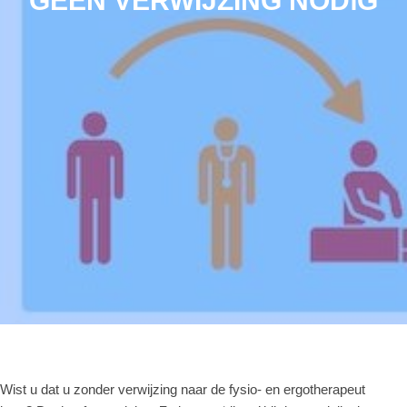
GEEN VERWIJZING NODℹG
Wist u dat u zonder verwijzing naar de fysio- en ergotherapeut