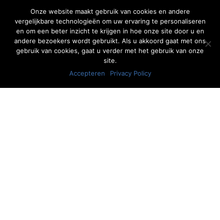
Onze website maakt gebruik van cookies en andere
vergelijkbare technologieën om uw ervaring te personaliseren
en om een beter inzicht te krijgen in hoe onze site door u en
andere bezoekers wordt gebruikt. Als u akkoord gaat met ons
gebruik van cookies, gaat u verder met het gebruik van onze
site.
Accepteren
Privacy Policy
"Voor alle specialisaties hebben wij
deskundige therapeuten in huis."
- Fysiotherapie Heerde
Openingstijden
Wij zijn elke werkdag open. Vandaag:
08:00 - 17.00 uur
Wij zijn vandaag telefonisch bereikbaar tussen:
08:00 - 12:30 en 13:00 - 16.00 uur
Contactgegevens
U kunt ons bereiken op
0578-696363
of mail naar
info@fysioheerde.nl